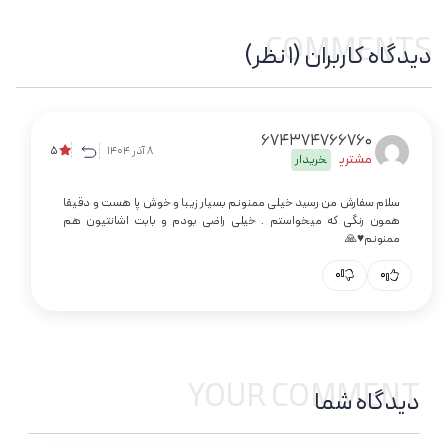
COMMENTS
دیدگاه کاربران (1 نظر)
674374766760
8 آذر 1404
5
مشتری
خریدار
سلام سفارش من رسید خیلی ممنونم بسیار زیبا و خوش پا هست و دقیقا
همون رنگی که میخواستم . خیلی راضی بودم و بابت اشانتیون هم
ممنونم♥️🙏
0
0
YOUR COMMENT
دیدگاه شما