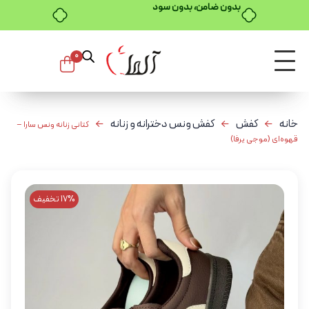
بدون ضامن، بدون سود
0
خانه
کفش
کفش ونس دخترانه و زنانه
کتانی زنانه ونس سارا –
قهوه‌ای (موجی یرفا)
17% تخفیف