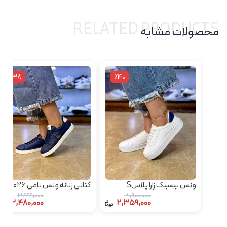
RELATED PRODUCTS
محصولات مشابه
٪38
٪40
ونس بیسیک زارا پلاسS
کتانی زنانه ونس تامی 2026
3,999,000
3,900,000
2,480,000
2,359,000