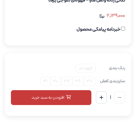
کتانی زنانه ونس سارا – قهوه‌ای (موجی یرفا)
2,139,000
خبرنامه پیامکی محصول
رنگ بندی
قهوه ای
سایزبندی کفش
37
38
39
40
41
افزودن به سبد خرید