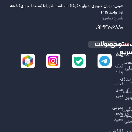
آدرس : تهران، پیروزی، چهارراه کوکاکولا، پاساژ پانوراما (سینما پیروزی) طبقه
اول واحد F119
شماره تماس:
09124706880
سترسی
محصولات
ریع
کفش
حه
کیف
لی
زنانه
وشگاه
کتانی
های
ساب
کپی
ربری
کتونی
گیری
ونس
سولات
سفید
تی
کالکشن