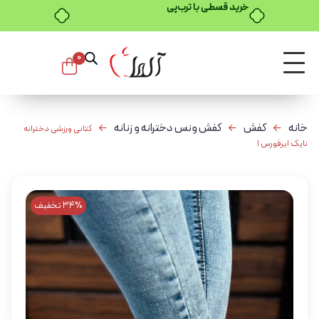
خرید قسطی با ترب‌پی
0
خانه
کفش
کفش ونس دخترانه و زنانه
کتانی ورزشی دخترانه
نایک ایرفورس 1
34% تخفیف