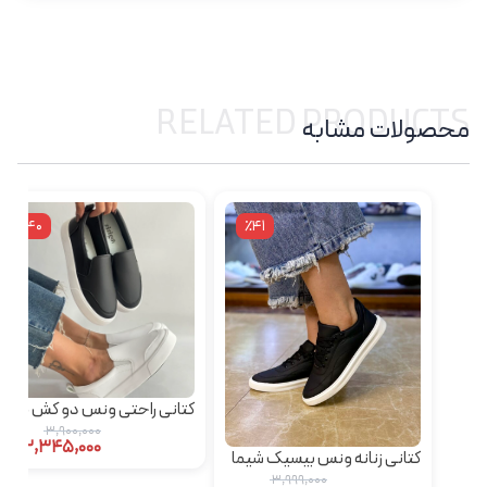
RELATED PRODUCTS
محصولات مشابه
٪40
٪41
کتانی راحتی ونس دو کش S
3,900,000
2,345,000
کتانی زنانه ونس بیسیک شیما
3,999,000