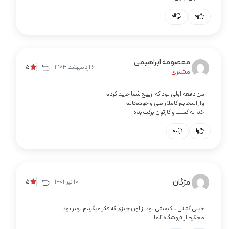
0
0
معصومه ابراهیمی
6 اردیبهشت 1403
5
مشتری
من دفعه اولی بود که ازپیج شما خرید کردم
واز انتخابم کاملا راضی و خوشحالم
خدا به کسب و کارتون برکت بده
0
1
مژگان
10 تیر 1402
5
خیلی کتانی با کیفیتی بود از اون چیزی که فکر میکردم بهتر بود
مچکرم از فروشگاه آلما