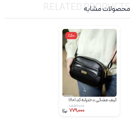
RELATED PRODUCTS
محصولات مشابه
٪50
کیف مشکی دخترانه کد 1801
1,559,000
779,000