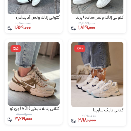
کتونی زنانه ونس ساده (برند
کتونی زنانه ونس آدیداس
یرفا)
سامبا
2,500,000
3,359,000
1,969,000
1,829,000
٪15
٪40
کتانی زنانه نایکی V2K‌ (وی تو
کتانی نایک سارینا
کِی آلما)
4,239,000
4,990,000
3,619,000
2,980,000