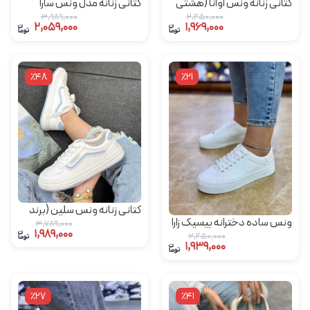
کتانی زنانه ونس آوانا (هشتی
کتانی زنانه مدل ونس سارا
یرفا)
(موجی برند یرفا)
3,989,000
2,450,000
2,059,000
1,969,000
٪48
٪21
کتانی زنانه ونس سلین (برند
ونس ساده دخترانه بیسیک زارا
نونا)
3,789,000
1,989,000
(برند یرفا)
2,450,000
1,939,000
٪27
٪41