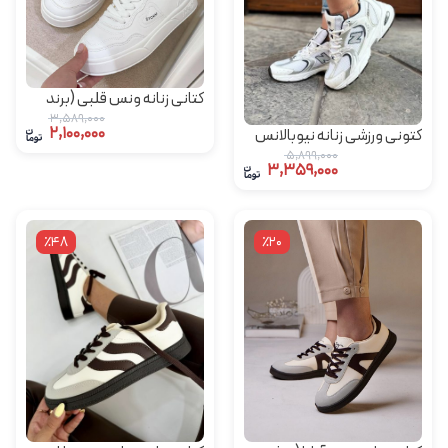
کتانی زنانه ونس قلبی (برند
یرفا)
3,589,000
2,100,000
کتونی ورزشی زنانه نیوبالانس
مدل 530
5,899,000
3,359,000
٪48
٪20