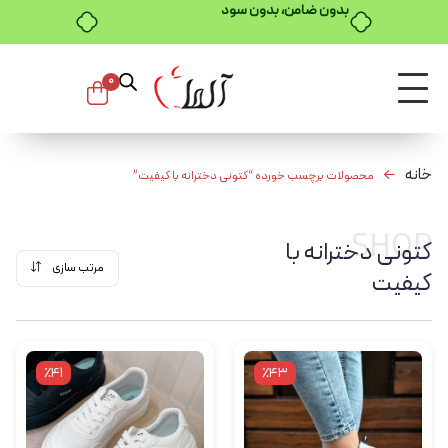
بدون ضامن، بدون سود
0
خانه
محصولات برچسب خورده “کتونی دخترانه با کیفیت”
SHOP
کتونی دخترانه با
مرتب سازی
کیفیت
٪41
٪43