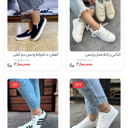
کتانی زنانه مدل ونس
کفش دخترانه ونس دو کش
مرواریدی (برند نونا)
طبی (برند یرفا)
2,550,000
3,589,000
2,100,000
2,100,000
٪21
٪46