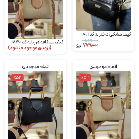
کیف مشکی دخترانه کد 1801
1,559,000
کیف نسکافه‌ای زنانه کد 1830
779,000
(بزودی موجود میشود)
اتمام موجودی
اتمام موجودی
٪52
٪52