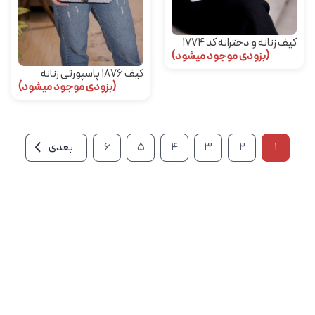
کیف زنانه و دخترانه کد 1774
(بزودی موجود میشود)
کیف 1876 پاسپورتی زنانه
(بزودی موجود میشود)
1
2
3
4
5
6
بعدی