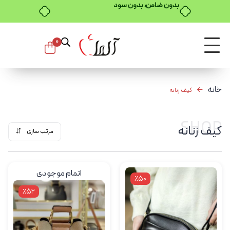
بدون ضامن، بدون سود
0
خانه
کیف زنانه
SHOP
کیف زنانه
مرتب سازی
اتمام موجودی
٪50
٪52