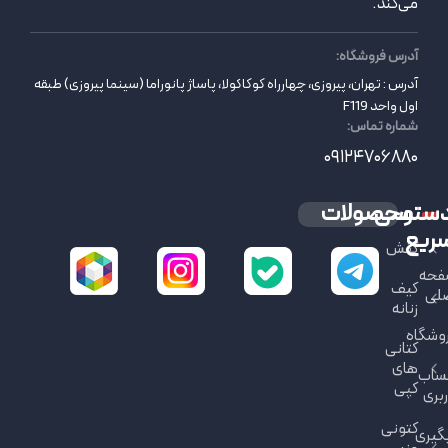
می‌کند.
آدرس فروشگاه:
آدرس : تهران، پیروزی، چهارراه کوکاکولا، پاساژ پانوراما (سینما پیروزی) طبقه
اول واحد F119
شماره تماس:
09124706880
سترسی
محصولات
ریع
کفش
حه
کیف
لی
زنانه
وشگاه
کتانی
های
ساب
کپی
ربری
کتونی
گیری