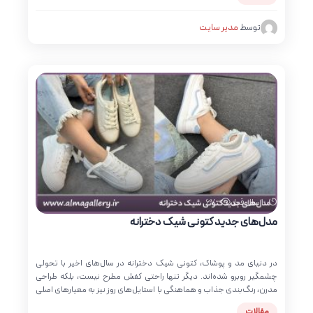
تنفس‌پذیر مثل مش و چرم مصنوعی، باعث شده این کتونی‌ها علاوه‌بر
زیبایی ظاهری، راحتی فوق‌العاده‌ای در استفاده روزانه داشته باشند. اگر
توسط
مدیر سایت
به‌دنبال یک کفش سفید دخترانه اسپرت هستید که هم ترند باشد و هم با
کیفیت، انتخاب مدل‌های ۲۰۲۵ بهترین پاسخ است. مشاهده همه
محصولات جدیدترین مدل کتونی سفید دخترانه اسپرت معمولاً با طراحی
مینیمال، کفی نرم و تکنولوژی جذب ضربه تولید می‌شوند تا در عین زیبایی،
سلامت پا را هم تضمین کنند. برندهایی مانند نیو بالانس، نایک، آدیداس و
اسکچرز در سال جدید، مدل‌هایی روانه بازار کرده‌اند که با تمرکز بر راحتی پا و
فرم ارگونومیک، گزینه‌ای ایده‌آل برای مدرسه، دانشگاه، پیاده‌روی و استفاده
روزمره هستند. این کتونی‌ها با رنگ سفید یک‌دست یا ترکیب سفید با
جزئیات رنگی، به راحتی در استایل‌های مختلف قرار می‌گیرند و برای دخترانی
که به دنبال کفشی اسپرت،…
بازدید:
1 سال قبل
67
مدل‌های جدید کتونی شیک دخترانه
در دنیای مد و پوشاک، کتونی شیک دخترانه در سال‌های اخیر با تحولی
چشمگیر روبرو شده‌اند. دیگر تنها راحتی کفش مطرح نیست، بلکه طراحی
مدرن، رنگ‌بندی جذاب و هماهنگی با استایل‌های روز نیز به معیارهای اصلی
انتخاب کتونی برای دختران تبدیل شده است. اگر شما هم به دنبال
مقالات